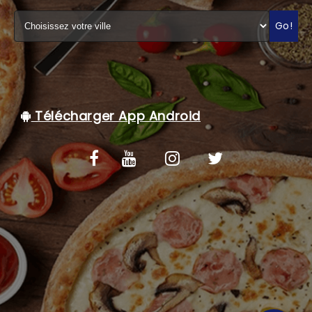
C.G.V
Go!
Télécharger App Android