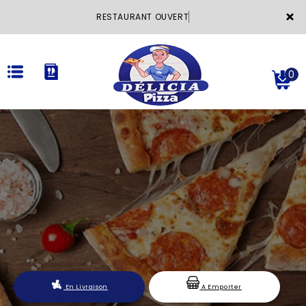
×
RESTAURANT OU
0
ACCUEIL
LA CARTE
VOTRE COMPTE
NOTRE RESTAURANT
VOS AVIS
En Livraison
A Emporter
MENTIONS LÉGALES