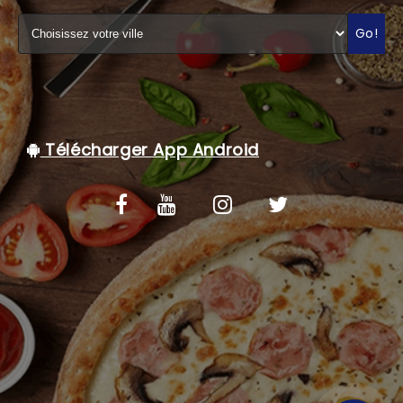
C.G.V
Go!
Télécharger App Android