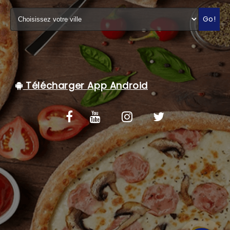
C.G.V
Go!
Télécharger App Android