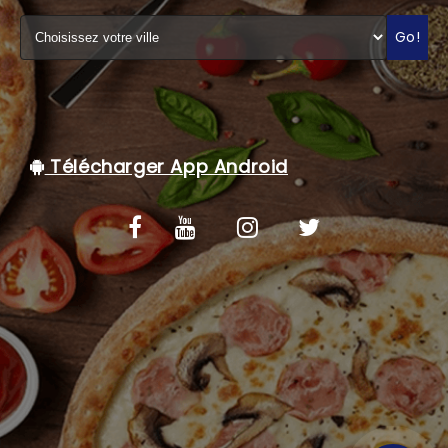
C.G.V
Go!
Télécharger App Android