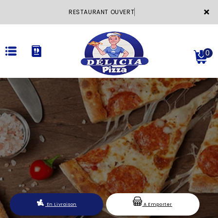
×
RESTAURANT OUVERT
0
ACCUEIL
LA CARTE
VOTRE COMPTE
NOTRE RESTAURANT
VOS AVIS
En Livraison
A Emporter
MENTIONS LÉGALES