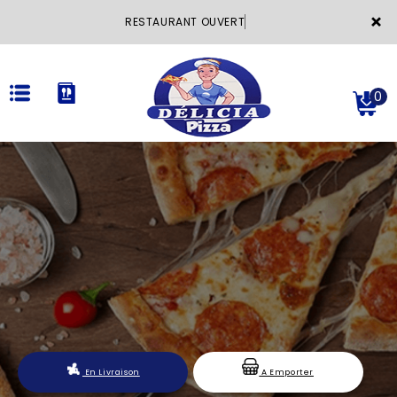
×
RESTAURANT OUVER
0
ACCUEIL
LA CARTE
VOTRE COMPTE
NOTRE RESTAURANT
VOS AVIS
En Livraison
A Emporter
MENTIONS LÉGALES