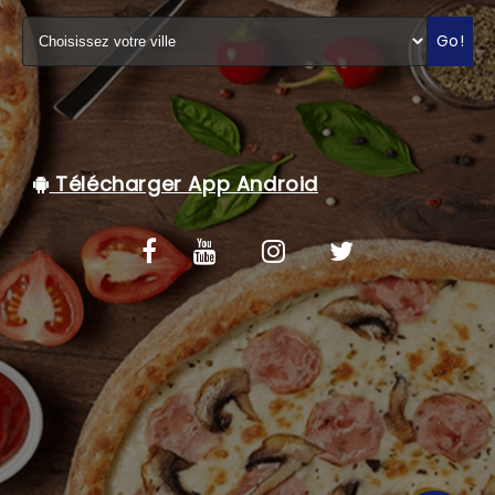
C.G.V
Go!
Télécharger App Android