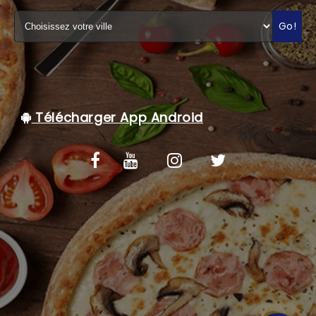
C.G.V
Go!
Télécharger App Android