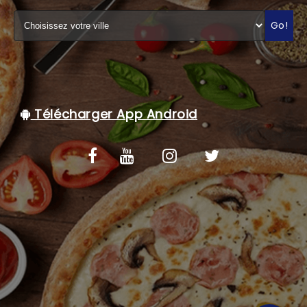
C.G.V
Go!
Télécharger App Android