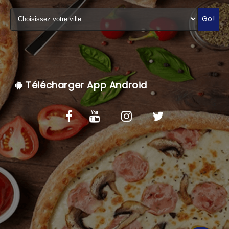
C.G.V
Go!
Télécharger App Android