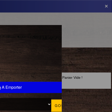
×
×
Panier Vide !