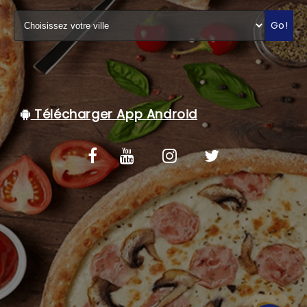
C.G.V
Go!
Télécharger App Android