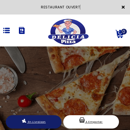
×
RESTAURANT OUVERT
0
ACCUEIL
LA CARTE
VOTRE COMPTE
NOTRE RESTAURANT
VOS AVIS
En Livraison
A Emporter
MENTIONS LÉGALES