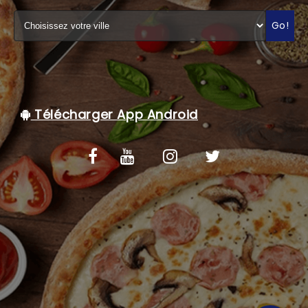
C.G.V
Go!
Télécharger App Android