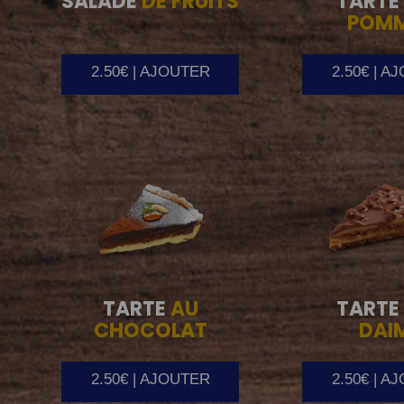
SALADE
DE FRUITS
TARTE
POM
2.50€ | AJOUTER
2.50€ | A
TARTE
AU
TARTE
CHOCOLAT
DAI
2.50€ | AJOUTER
2.50€ | A