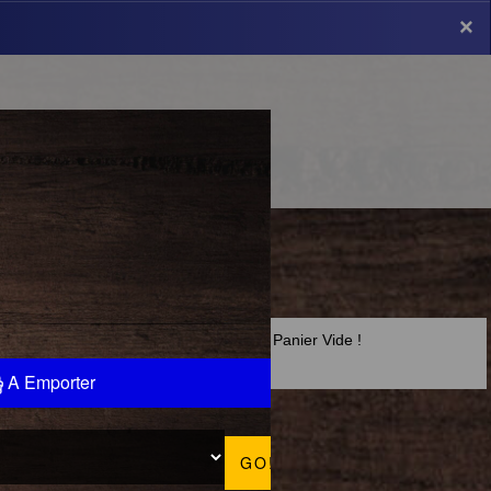
×
×
Panier Vide !