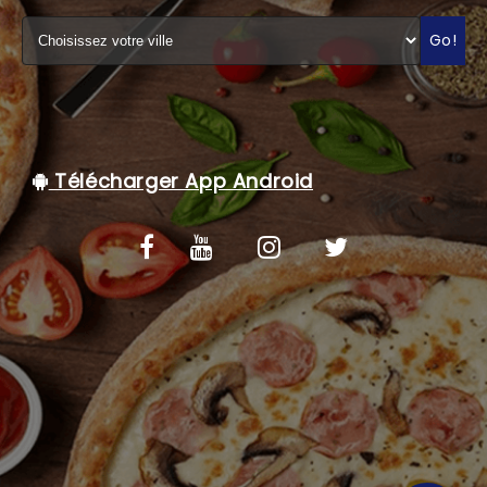
C.G.V
Go!
Télécharger App Android