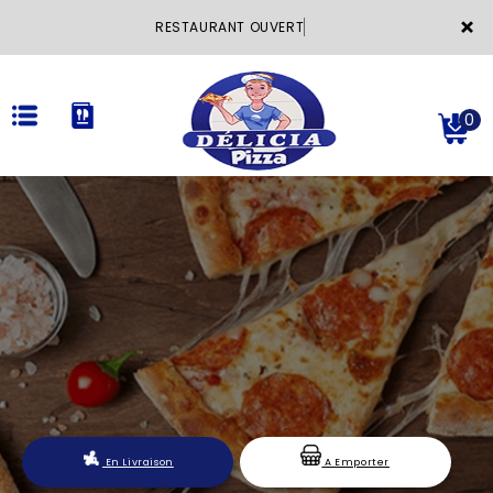
×
RESTAURANT OUVERT
0
ACCUEIL
LA CARTE
VOTRE COMPTE
NOTRE RESTAURANT
VOS AVIS
En Livraison
A Emporter
MENTIONS LÉGALES