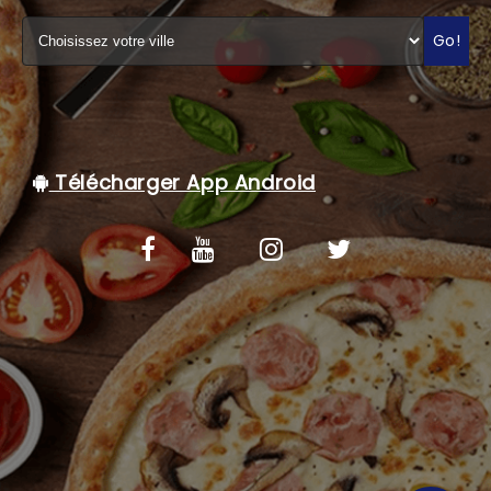
C.G.V
Go!
Télécharger App Android