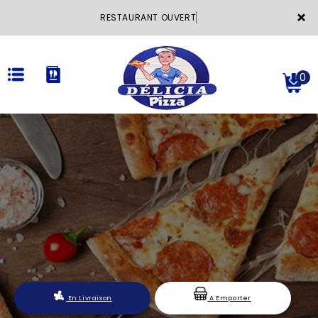
×
RESTAURANT OUVE
0
ACCUEIL
LA CARTE
VOTRE COMPTE
NOTRE RESTAURANT
VOS AVIS
En Livraison
A Emporter
MENTIONS LÉGALES