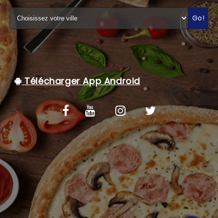
C.G.V
Go!
Télécharger App Android