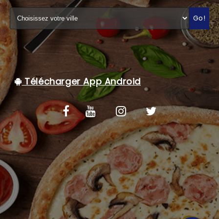
C.G.V
Go!
Télécharger App Android