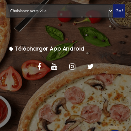
C.G.V
Go!
Télécharger App Android