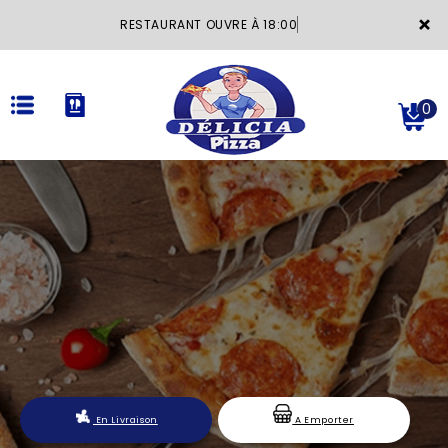
×
RESTAURANT OUVRE À 18:00
0
ACCUEIL
LA CARTE
VOTRE COMPTE
NOTRE RESTAURANT
VOS AVIS
En Livraison
A Emporter
MENTIONS LÉGALES