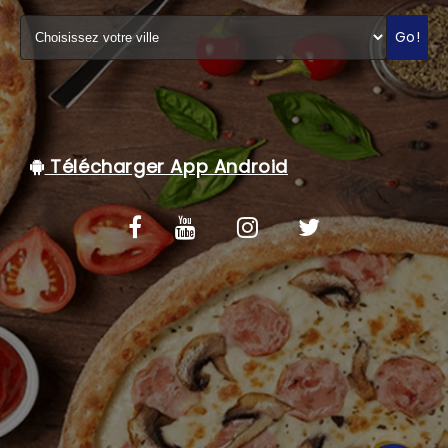
C.G.V
Go!
Télécharger App Android