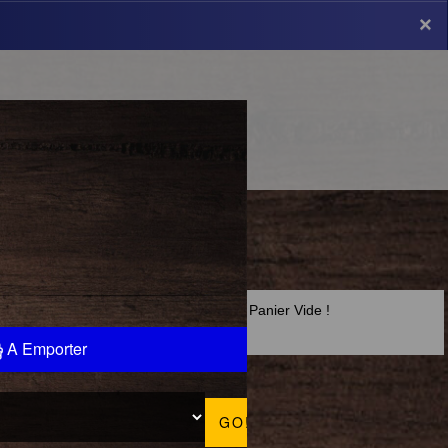
×
×
Panier Vide !