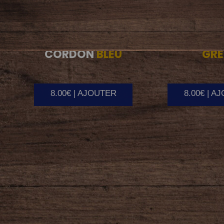
CORDON
BLEU
GR
8.00€ | AJOUTER
8.00€ | A