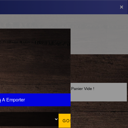
×
×
Panier Vide !