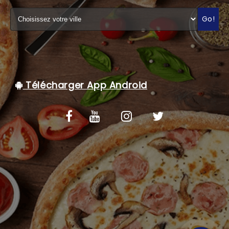
C.G.V
Go!
Télécharger App Android