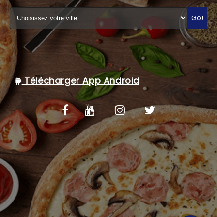
C.G.V
Go!
Télécharger App Android