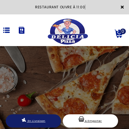
×
RESTAURANT OUVRE À 11:00
0
ACCUEIL
LA CARTE
VOTRE COMPTE
NOTRE RESTAURANT
VOS AVIS
En Livraison
A Emporter
MENTIONS LÉGALES