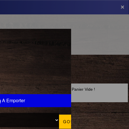
×
×
Panier Vide !