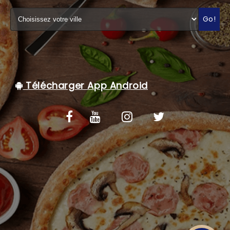
C.G.V
Go!
Télécharger App Android