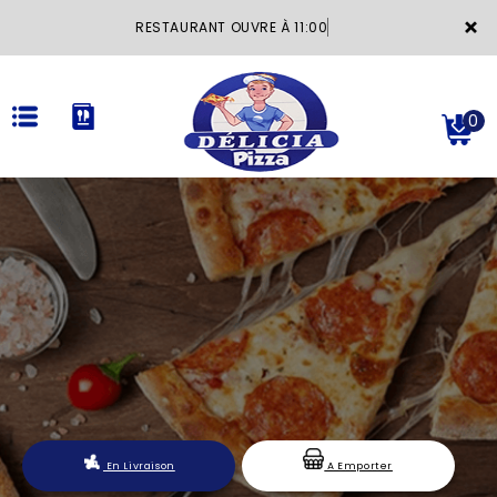
×
RESTAURANT OUVRE À 11:00
0
ACCUEIL
LA CARTE
VOTRE COMPTE
NOTRE RESTAURANT
VOS AVIS
En Livraison
A Emporter
MENTIONS LÉGALES