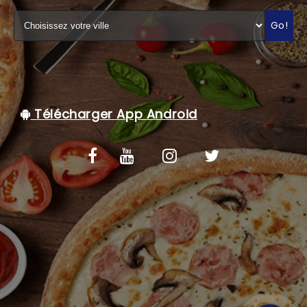
C.G.V
Go!
Télécharger App Android