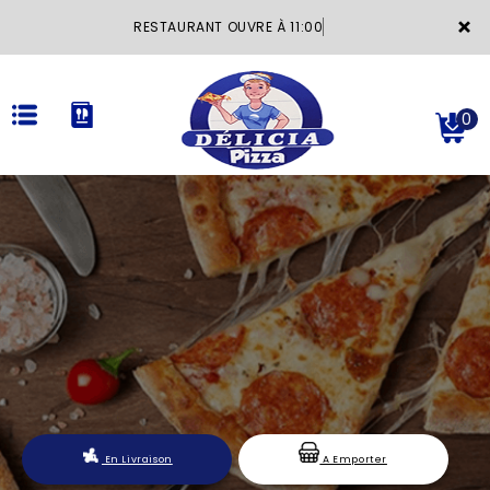
×
RESTAURANT OUVRE À 11:00
0
ACCUEIL
LA CARTE
VOTRE COMPTE
NOTRE RESTAURANT
VOS AVIS
En Livraison
A Emporter
MENTIONS LÉGALES