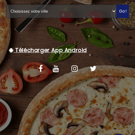
C.G.V
Go!
Télécharger App Android