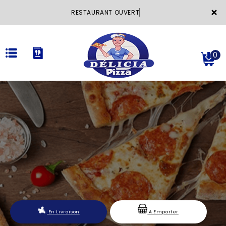
×
RESTAURANT OUVERT
0
ACCUEIL
LA CARTE
VOTRE COMPTE
NOTRE RESTAURANT
VOS AVIS
En Livraison
A Emporter
MENTIONS LÉGALES