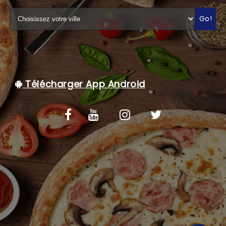
C.G.V
Go!
Télécharger App Android