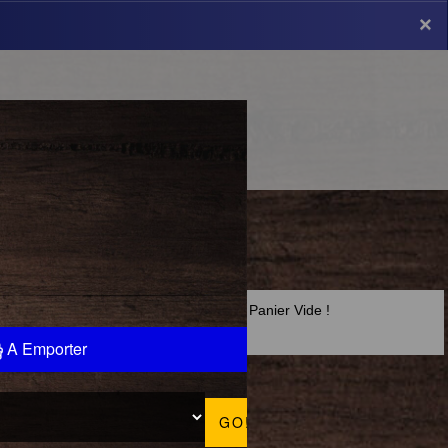
×
×
Panier Vide !