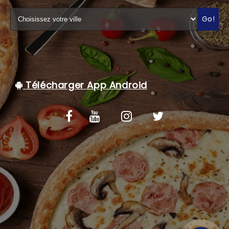
C.G.V
Go!
Télécharger App Android