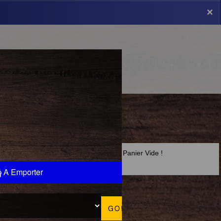
×
×
Panier Vide !