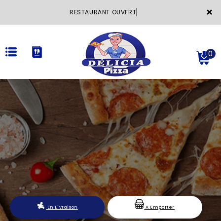
×
RESTAURANT OUVERT
0
ACCUEIL
LA CARTE
VOTRE COMPTE
NOTRE RESTAURANT
VOS AVIS
En Livraison
A Emporter
MENTIONS LÉGALES