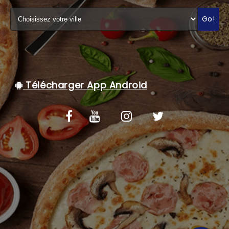
C.G.V
Go!
Télécharger App Android