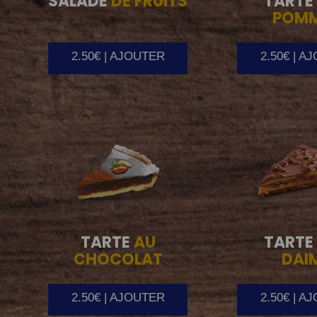
SALADE
DE FRUITS
TARTE
POM
2.50€ | AJOUTER
2.50€ | A
TARTE
AU
TARTE
CHOCOLAT
DAI
2.50€ | AJOUTER
2.50€ | A