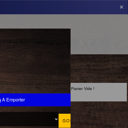
×
×
Panier Vide !