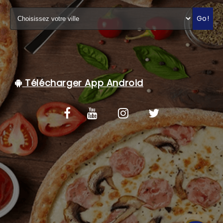
C.G.V
Go!
Télécharger App Android